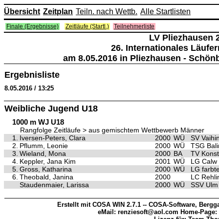
Übersicht
Zeitplan
Teiln. nach Wettb.
Alle Startlisten
Finale (Ergebnisse)
Zeitläufe (Startl.)
Teilnehmerliste
LV Pliezhausen 
26. Internationales Läufe
am 8.05.2016 in Pliezhausen - Schön
Ergebnisliste
8.05.2016 / 13:25
Weibliche Jugend U18
1000 m WJ U18
Rangfolge Zeitläufe > aus gemischtem Wettbewerb Männer
1.
Iversen-Peters, Clara
2000
WÜ
SV Vaihi
2.
Pflumm, Leonie
2000
WÜ
TSG Bal
3.
Wieland, Mona
2000
BA
TV Kons
4.
Keppler, Jana Kim
2001
WÜ
LG Calw
5.
Gross, Katharina
2000
WÜ
LG farbt
6.
Theobald, Janina
2000
LC Rehli
Staudenmaier, Larissa
2000
WÜ
SSV Ulm
Erstellt mit COSA WIN 2.7.1 -- COSA-Software, Bergga
eMail: renziesoft@aol.com Home-Page: