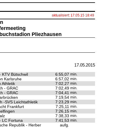
aktualisiert: 17.05.15 18:49
en
ufermeeting
nbuchstadion Pliezhausen
17.05.2015
- KTV Bütschwil
6:55,07
min.
n Karlsruhe
6:57,02
min.
Athletik
7:02,27
min.
ch - GRAC
7:02,49
min.
ch - GRAC
7:04,41
min.
arbrücken
7:19,54
min.
h -SVS Leichtathletik
7:23,29
min.
cht Frankfurt
7:25,11
min.
elfingen
7:26,15
min.
alz
7:38,33
min.
- LC Fortuna
7:41,53
min.
sche Republik - Herber
aufg.