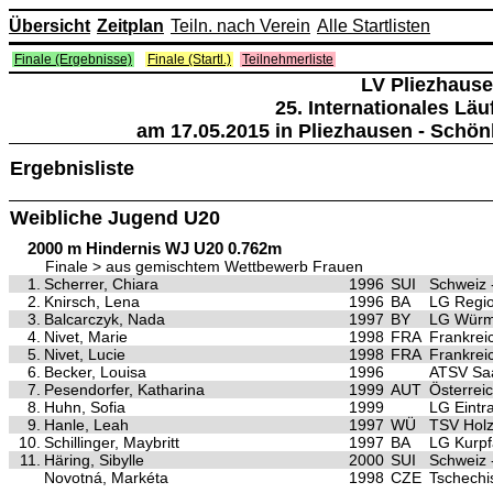
Übersicht
Zeitplan
Teiln. nach Verein
Alle Startlisten
Finale (Ergebnisse)
Finale (Startl.)
Teilnehmerliste
LV Pliezhaus
25. Internationales Lä
am 17.05.2015 in Pliezhausen - Schö
Ergebnisliste
Weibliche Jugend U20
2000 m Hindernis WJ U20 0.762m
Finale > aus gemischtem Wettbewerb Frauen
1.
Scherrer, Chiara
1996
SUI
Schweiz 
2.
Knirsch, Lena
1996
BA
LG Regio
3.
Balcarczyk, Nada
1997
BY
LG Würm 
4.
Nivet, Marie
1998
FRA
Frankrei
5.
Nivet, Lucie
1998
FRA
Frankrei
6.
Becker, Louisa
1996
ATSV Sa
7.
Pesendorfer, Katharina
1999
AUT
Österreic
8.
Huhn, Sofia
1999
LG Eintra
9.
Hanle, Leah
1997
WÜ
TSV Holz
10.
Schillinger, Maybritt
1997
BA
LG Kurpf
11.
Häring, Sibylle
2000
SUI
Schweiz 
Novotná, Markéta
1998
CZE
Tschechi