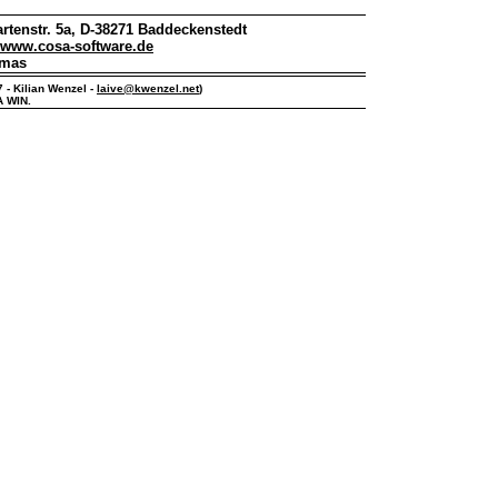
rtenstr. 5a, D-38271 Baddeckenstedt
www.cosa-software.de
omas
7 - Kilian Wenzel -
laive@kwenzel.net
)
A WIN.