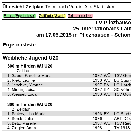
Übersicht
Zeitplan
Teiln. nach Verein
Alle Startlisten
Finale (Ergebnisse)
Zeitläufe (Startl.)
Teilnehmerliste
LV Pliezhaus
25. Internationales Lä
am 17.05.2015 in Pliezhausen - Schö
Ergebnisliste
Weibliche Jugend U20
300 m Hürden WJ U20
1. Zeitlauf
1.
Sauer, Karoline Maria
1997
WÜ
TSV Gom
2.
Riek, Leonie
1998
WÜ
LG Stauf
3.
Jeschke, Yvonne
1997
BA
LG Hardt
4.
Miorin, Luisa
1997
BY
SC Vöhr
5.
Wessel, Luca
1999
WÜ
TSV Gom
300 m Hürden WJ U20
2. Zeitlauf
1.
Petkov, Lisa Marie
1996
BY
LG Stad
2.
Borck, Julia
1996
ART Düss
3.
Betz, Mareile
1997
WÜ
TSV Ried
4.
Ziegler, Anna
1998
TV 1913