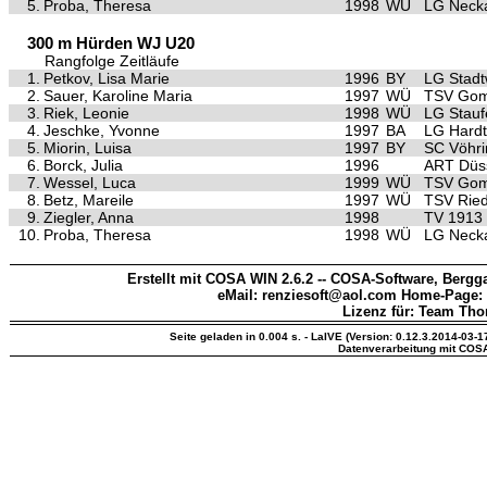
5.
Proba, Theresa
1998
WÜ
LG Neck
300 m Hürden WJ U20
Rangfolge Zeitläufe
1.
Petkov, Lisa Marie
1996
BY
LG Stad
2.
Sauer, Karoline Maria
1997
WÜ
TSV Gom
3.
Riek, Leonie
1998
WÜ
LG Stauf
4.
Jeschke, Yvonne
1997
BA
LG Hardt
5.
Miorin, Luisa
1997
BY
SC Vöhr
6.
Borck, Julia
1996
ART Düss
7.
Wessel, Luca
1999
WÜ
TSV Gom
8.
Betz, Mareile
1997
WÜ
TSV Ried
9.
Ziegler, Anna
1998
TV 1913
10.
Proba, Theresa
1998
WÜ
LG Neck
Erstellt mit COSA WIN 2.6.2 -- COSA-Software, Bergga
eMail: renziesoft@aol.com Home-Page:
Lizenz für: Team Th
Seite geladen in 0.004 s. - LaIVE (Version: 0.12.3.2014-03-1
Datenverarbeitung mit COS