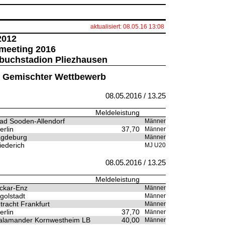
aktualisiert: 08.05.16 13:08
2012
rmeeting 2016
nbuchstadion Pliezhausen
fe Gemischter Wettbewerb
08.05.2016 / 13.25
Meldeleistung
ad Sooden-Allendorf
Männer
rlin
37,70
Männer
gdeburg
Männer
ederich
MJ U20
08.05.2016 / 13.25
Meldeleistung
ckar-Enz
Männer
golstadt
Männer
tracht Frankfurt
Männer
rlin
37,70
Männer
alamander Kornwestheim LB
40,00
Männer