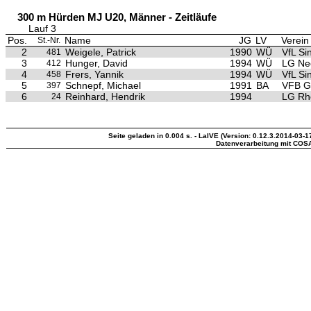
300 m Hürden MJ U20, Männer - Zeitläufe
Lauf 3
Pos.
Name
JG
LV
Verein
St.-Nr.
2
Weigele, Patrick
1990
WÜ
VfL Si
481
3
Hunger, David
1994
WÜ
LG Ne
412
4
Frers, Yannik
1994
WÜ
VfL Si
458
5
Schnepf, Michael
1991
BA
VFB G
397
6
Reinhard, Hendrik
1994
LG Rh
24
Seite geladen in 0.004 s. - LaIVE (Version: 0.12.3.2014-03-1
Datenverarbeitung mit COS