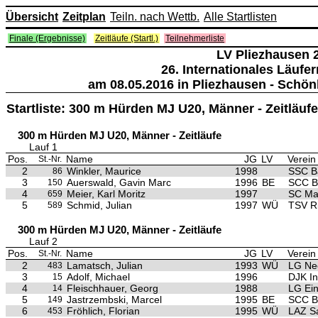
Übersicht
Zeitplan
Teiln. nach Wettb.
Alle Startlisten
Finale (Ergebnisse)
Zeitläufe (Startl.)
Teilnehmerliste
LV Pliezhausen 
26. Internationales Läufe
am 08.05.2016 in Pliezhausen - Schö
Startliste: 300 m Hürden MJ U20, Männer - Zeitläu
300 m Hürden MJ U20, Männer - Zeitläufe
Lauf 1
Pos.
Name
JG
LV
Verein
St.-Nr.
2
Winkler, Maurice
1998
SSC B
86
3
Auerswald, Gavin Marc
1996
BE
SCC Be
150
4
Meier, Karl Moritz
1997
SC Ma
659
5
Schmid, Julian
1997
WÜ
TSV Ri
589
300 m Hürden MJ U20, Männer - Zeitläufe
Lauf 2
Pos.
Name
JG
LV
Verein
St.-Nr.
2
Lamatsch, Julian
1993
WÜ
LG Ne
483
3
Adolf, Michael
1996
DJK In
15
4
Fleischhauer, Georg
1988
LG Ein
14
5
Jastrzembski, Marcel
1995
BE
SCC Be
149
6
Fröhlich, Florian
1995
WÜ
LAZ S
453