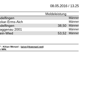
08.05.2016 / 13.25
Meldeleistung
ndelfingen
Männer
ckar-Erms-Aich
Männer
ndelfingen
38,50
Männer
aggenau 2001
Männer
ein-Wied
53,52
Männer
7 - Kilian Wenzel -
laive@kwenzel.net
)
A WIN.